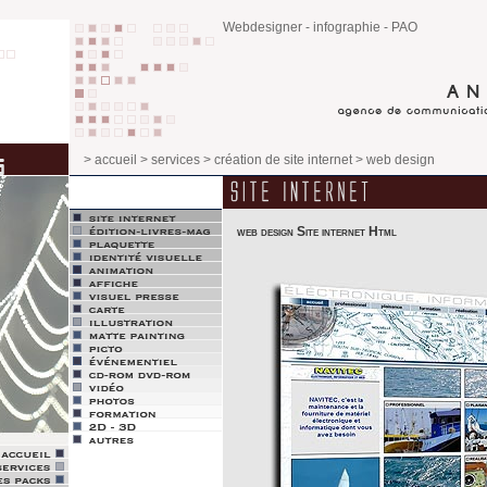
Webdesigner - infographie - PAO
> accueil
> services
> création de site internet
> web design
web design Site internet Html