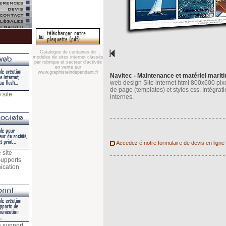
Catalogue de centaines de
modèles de sites internet classés
par rubrique et secteur d'activité
en vente sur
www.graphisteindependant.fr
Navitec - Maintenance et matériel marit
web design Site internet html 800x600 pix
de page (templates) et styles css. Intégr
 site
internes.
- - - - - - - - - - - - - - - - - - - - - - - - - - - - - - - - -
Accedez é notre formulaire de devis en ligne
 site
- - - - - - - - - - - - - - - - - - - - - - - - - - - - - - - - -
 supports
ication
e support