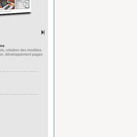
ime
els, création des modéles
ation, développement pages
 - - - - - - - - - - - - - - - - - -
 - - - - - - - - - - - - - - - - - -