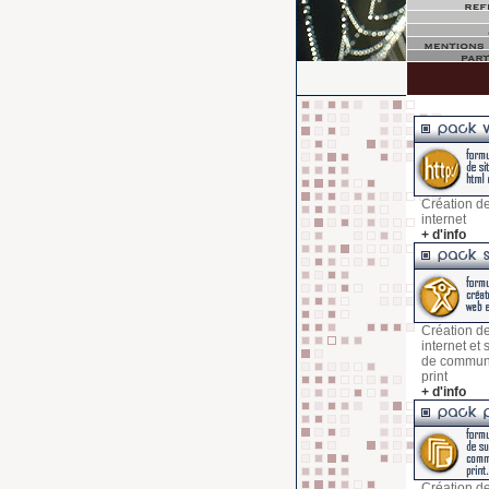
Création de
internet
+ d'info
Création de
internet et
de commun
print
+ d'info
Création d