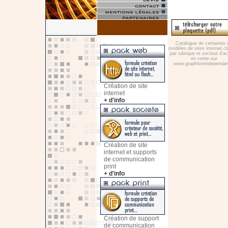
Catalogue de centaines 
modèles de sites internet c
par rubrique et secteur d'act
en vente sur
www.graphisteindependant
Création de site
internet
+ d'info
Création de site
internet et supports
de communication
print
+ d'info
Création de support
de communication