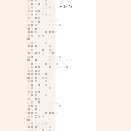
print
+ d'info