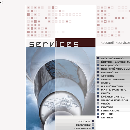
<
> accueil
> service