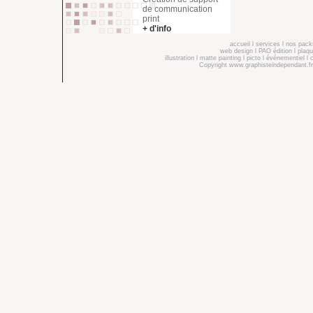
de communication
print
+ d'info
accueil
l
services
l
nos pack
web design
l
PAO édition
l
plaqu
illustration
l
matte painting
l
picto
l
événementiel
l
Copyright
www.graphisteindependant.fr