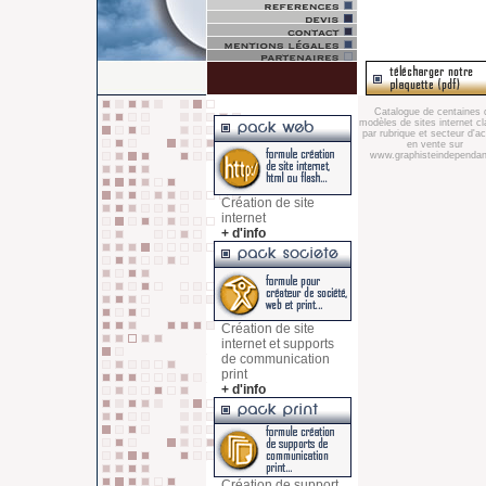
Catalogue de centaines 
modèles de sites internet c
par rubrique et secteur d'act
en vente sur
www.graphisteindependant
Création de site
internet
+ d'info
Création de site
internet et supports
de communication
print
+ d'info
Création de support