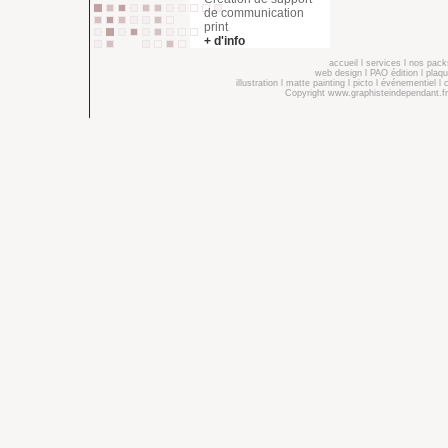
de communication
print
+ d'info
accueil
l
services
l
nos pack
web design
l
PAO édition
l
plaqu
illustration
l
matte painting
l
picto
l
événementiel
l
Copyright
www.graphisteindependant.fr