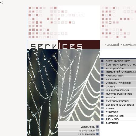
<
> accueil
> service