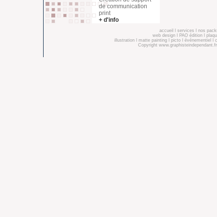
de communication
print
+ d'info
accueil
l
services
l
nos pack
web design
l
PAO édition
l
plaqu
illustration
l
matte painting
l
picto
l
événementiel
l
Copyright
www.graphisteindependant.fr