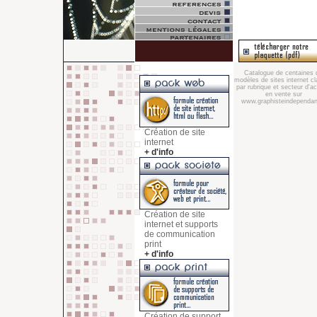
Catalogue de centaines 
modèles de sites internet c
par rubrique et secteur d'act
en vente sur
www.graphisteindependant
Création de site
internet
+ d'info
Création de site
internet et supports
de communication
print
+ d'info
Création de support