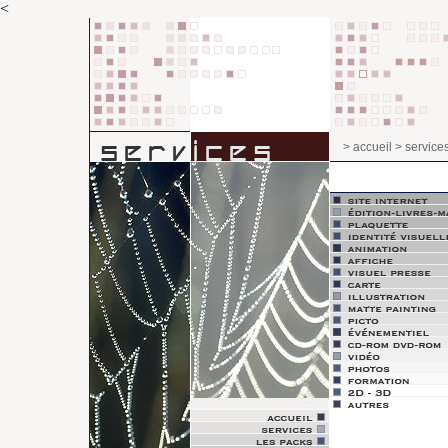
<
> accueil
> service