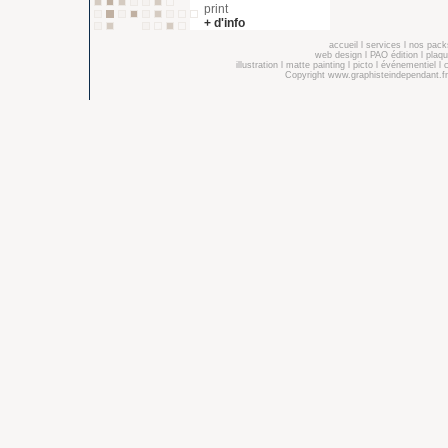
print
+ d'info
accueil
l
services
l
nos pack
web design
l
PAO édition
l
plaqu
illustration
l
matte painting
l
picto
l
événementiel
l
Copyright
www.graphisteindependant.fr