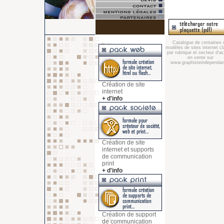
Catalogue de centaines 
modèles de sites internet c
par rubrique et secteur d'act
en vente sur
www.graphisteindependant
Création de site
internet
+ d'info
Création de site
internet et supports
de communication
print
+ d'info
Création de support
de communication