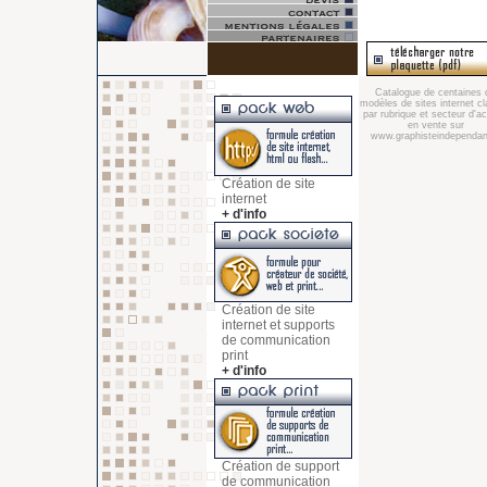
Catalogue de centaines 
modèles de sites internet c
par rubrique et secteur d'act
en vente sur
www.graphisteindependant
Création de site
internet
+ d'info
Création de site
internet et supports
de communication
print
+ d'info
Création de support
de communication