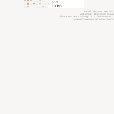
print
+ d'info
accueil
l
services
l
nos pack
web design
l
PAO édition
l
plaqu
illustration
l
matte painting
l
picto
l
événementiel
l
Copyright
www.graphisteindependant.fr