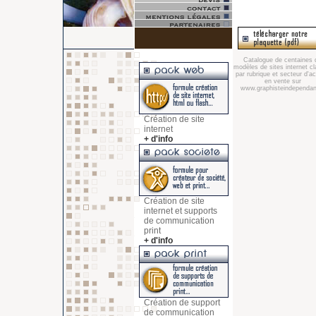
Catalogue de centaines 
modèles de sites internet c
par rubrique et secteur d'act
en vente sur
www.graphisteindependant
Création de site
internet
+ d'info
Création de site
internet et supports
de communication
print
+ d'info
Création de support
de communication