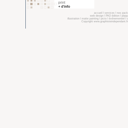
print
+ d'info
accueil
l
services
l
nos pack
web design
l
PAO édition
l
plaqu
illustration
l
matte painting
l
picto
l
événementiel
l
Copyright
www.graphisteindependant.fr