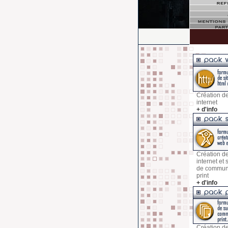
Création de
internet
+ d'info
Création de
internet et
de commun
print
+ d'info
Création d