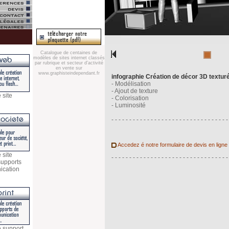
Catalogue de centaines de
modèles de sites internet classés
par rubrique et secteur d'activité
en vente sur
www.graphisteindependant.fr
infographie Création de décor 3D textur
- Modélisation
- Ajout de texture
 site
- Colorisation
- Luminosité
- - - - - - - - - - - - - - - - - - - - - - - - - - - - - - - - -
Accedez é notre formulaire de devis en ligne
 site
- - - - - - - - - - - - - - - - - - - - - - - - - - - - - - - - -
 supports
ication
e support