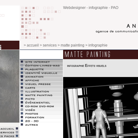
Webdesigner - infographie - PAO
> accueil
> services
> matte painting
> infographie
infographie Effets visuels