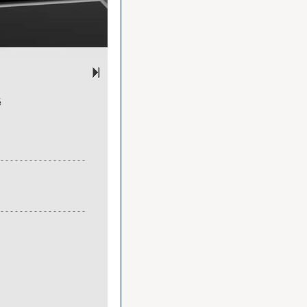
é
 - - - - - - - - - - - - - - - - - -
 - - - - - - - - - - - - - - - - - -