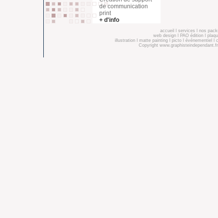
de communication
print
+ d'info
accueil
l
services
l
nos pack
web design
l
PAO édition
l
plaqu
illustration
l
matte painting
l
picto
l
événementiel
l
Copyright
www.graphisteindependant.fr