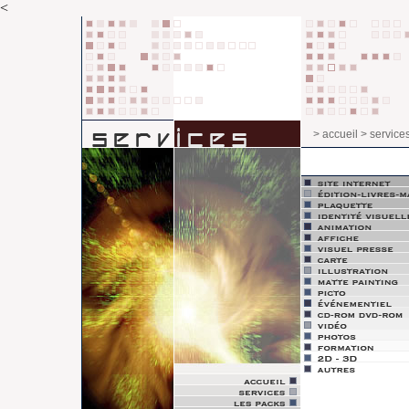
<
> accueil
> service