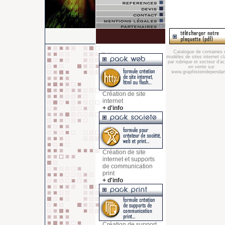
Catalogue de centaines 
modèles de sites internet c
par rubrique et secteur d'act
en vente sur
www.graphisteindependant
Création de site
internet
+ d'info
Création de site
internet et supports
de communication
print
+ d'info
Création de support