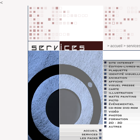
<
> accueil
> service