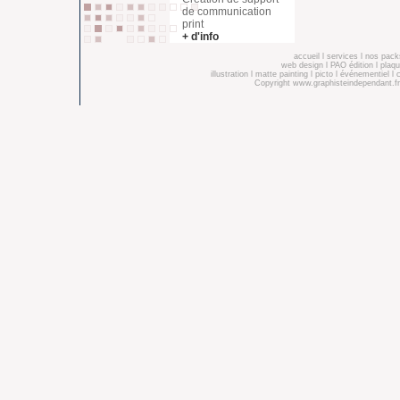
de communication
print
+ d'info
accueil
l
services
l
nos pack
web design
l
PAO édition
l
plaqu
illustration
l
matte painting
l
picto
l
événementiel
l
Copyright
www.graphisteindependant.fr