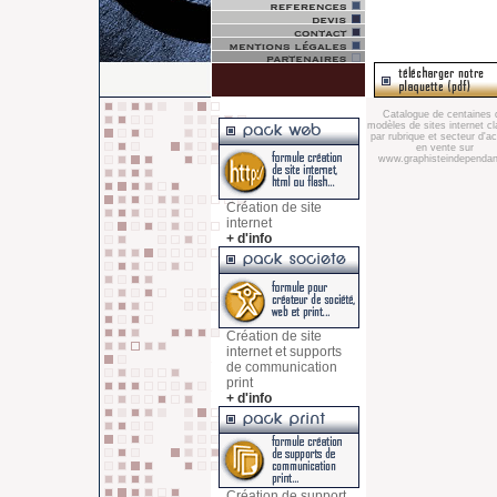
Catalogue de centaines 
modèles de sites internet c
par rubrique et secteur d'act
en vente sur
www.graphisteindependant
Création de site
internet
+ d'info
Création de site
internet et supports
de communication
print
+ d'info
Création de support